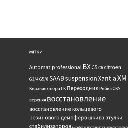
МІТКИ
BX
Automat professional
C5
citroen
C6
XM
SAAB
suspension
Xantia
G3/4
G5/8
Переходник
Верхняя опора
ГК
Рейка
СВУ
восстановление
верхняя
восстановление кольцевого
резинового демпферв шкива
втулки
стабилизаторов
выработка постели впускного распредвал