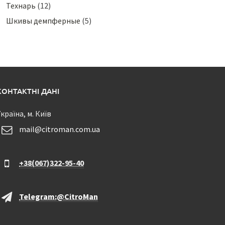
Технарь
(12)
Шкивы демпферные
(5)
КОНТАКТНІ ДАНІ
країна, м. Київ
mail@citroman.com.ua
+38(067)322-95-40
Telegram:@CitroMan