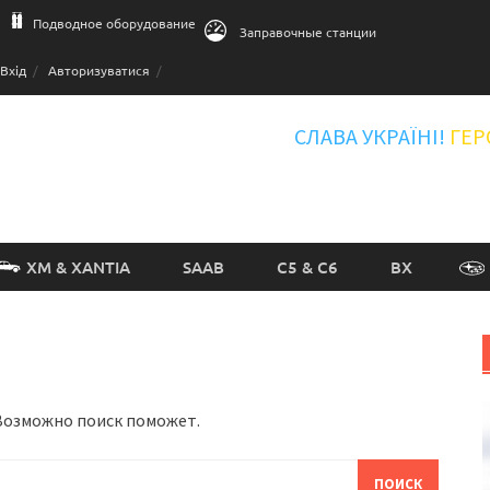
Подводное оборудование
Заправочные станции
Вхід
Авторизуватися
СЛАВА УКРАЇНІ!
ГЕР
XM & XANTIA
SAAB
C5 & C6
BX
 Возможно поиск поможет.