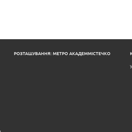
РОЗТАШУВАННЯ: МЕТРО АКАДЕММІСТЕЧКО
У
а