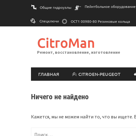
Перейти
Пейнтбольное оборудование
Общие гидроузлы
к
содержимому
Спецключи
ОСТ1 00980-80 Резиновые кольца
CitroMan
Ремонт, восстановление, изготовление
ГЛАВНАЯ
CITROEN-PEUGEOT
Ничего не найдено
Кажется, мы не можем найти то, что вы ищете.
Найти: