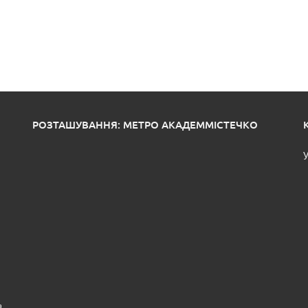
РОЗТАШУВАННЯ: МЕТРО АКАДЕММІСТЕЧКО
У
а