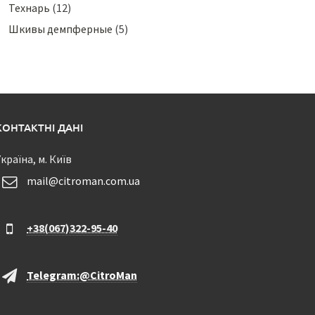
Технарь
(12)
Шкивы демпферные
(5)
КОНТАКТНІ ДАНІ
країна, м. Київ
mail@citroman.com.ua
+38(067)322-95-40
Telegram:@CitroMan