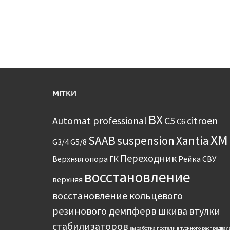
МІТКИ
BX
Automat professional
C5
citroen
C6
XM
SAAB
suspension
Xantia
G3/4
G5/8
Переходник
Верхняя опора
ГК
Рейка
СВУ
восстановление
верхняя
восстановление кольцевого
резинового демпферв шкива
втулки
стабилизаторов
выработка постели впускного распредвал