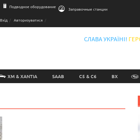
Подводное оборудование
Заправочные станции
Вхід
Авторизуватися
СЛАВА УКРАЇНІ!
ГЕР
XM & XANTIA
SAAB
C5 & C6
BX