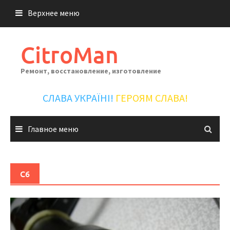
Перейти
Верхнее меню
к
содержимому
CitroMan
Ремонт, восстановление, изготовление
СЛАВА УКРАЇНІ!
ГЕРОЯМ СЛАВА!
Главное меню
C6