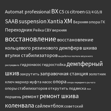
BX
Automat professional
C5
citroen
C6
G3/4
G5/8
XM
SAAB
suspension
Xantia
Верхняя опора
ГК
Переходник
Рейка
СВУ
верхняя
восстановление
восстановление
кольцевого резинового демпферв шкива
втулки стабилизаторов
выработка постели впускного
демпферный
гидронасос
гидростойка
распредвала
шкив
заправочная станция
закрутить
золотник
опора
ключ
маркер
муфта
насос
опора переднего рычага
опоры стабилизаторов
открутить
подвеска
пол
ремонт шкива
ремонт
поршень
коленвала
сайлентблок
советский