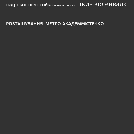
шкив коленвала
гидрокостюм
стойка
угльник подачи
РОЗТАШУВАННЯ: МЕТРО АКАДЕММІСТЕЧКО