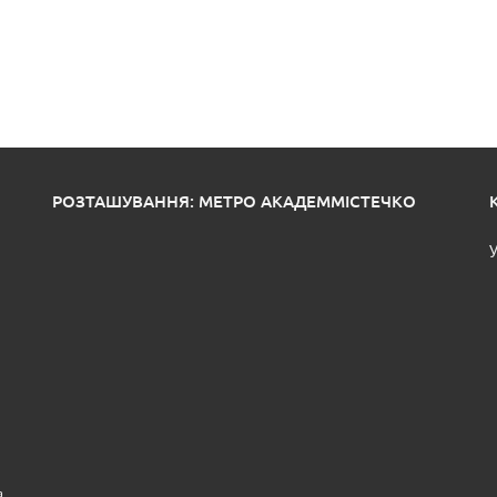
РОЗТАШУВАННЯ: МЕТРО АКАДЕММІСТЕЧКО
У
а