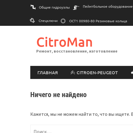
Перейти
Пейнтбольное оборудование
Общие гидроузлы
к
содержимому
Спецключи
ОСТ1 00980-80 Резиновые кольца
CitroMan
Ремонт, восстановление, изготовление
ГЛАВНАЯ
CITROEN-PEUGEOT
Ничего не найдено
Кажется, мы не можем найти то, что вы ищете.
Найти: