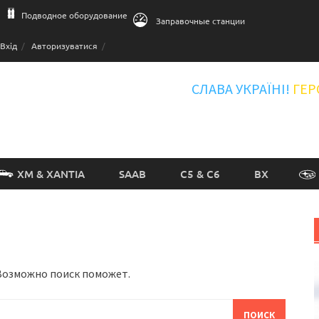
Подводное оборудование
Заправочные станции
Вхід
Авторизуватися
СЛАВА УКРАЇНІ!
ГЕР
XM & XANTIA
SAAB
C5 & C6
BX
 Возможно поиск поможет.