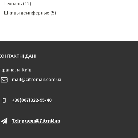
Технарь
(12)
Шкивы демпферные
(5)
КОНТАКТНІ ДАНІ
країна, м. Київ
mail@citroman.com.ua
+38(067)322-95-40
Telegram:@CitroMan