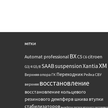
МІТКИ
BX
Automat professional
C5
citroen
C6
XM
SAAB
suspension
Xantia
G3/4
G5/8
Переходник
Верхняя опора
ГК
Рейка
СВУ
восстановление
верхняя
восстановление кольцевого
резинового демпферв шкива
втулки
стабилизаторов
выработка постели впускного распредвал