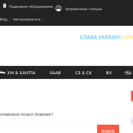
Подводное оборудование
Заправочные станции
Вхід
Авторизуватися
СЛАВА УКРАЇНІ!
ГЕР
XM & XANTIA
SAAB
C5 & C6
BX
 Возможно поиск поможет.