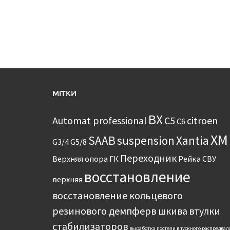
МІТКИ
BX
Automat professional
C5
citroen
C6
XM
SAAB
suspension
Xantia
G3/4
G5/8
Переходник
Верхняя опора
ГК
Рейка
СВУ
восстановление
верхняя
восстановление кольцевого
резинового демпферв шкива
втулки
стабилизаторов
выработка постели впускного распредвал