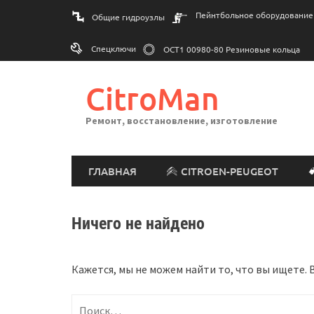
Перейти
Пейнтбольное оборудование
Общие гидроузлы
к
содержимому
Спецключи
ОСТ1 00980-80 Резиновые кольца
CitroMan
Ремонт, восстановление, изготовление
ГЛАВНАЯ
CITROEN-PEUGEOT
Ничего не найдено
Кажется, мы не можем найти то, что вы ищете.
Найти: