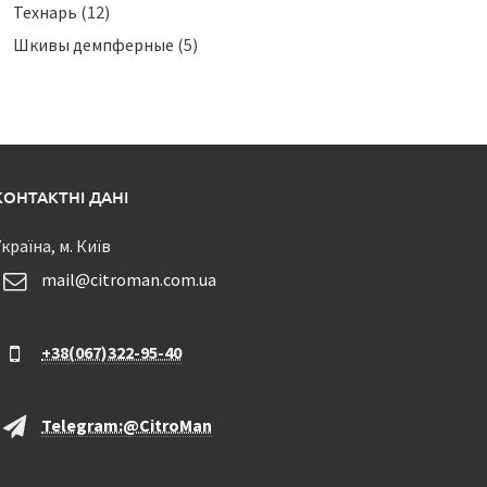
Технарь
(12)
Шкивы демпферные
(5)
КОНТАКТНІ ДАНІ
країна, м. Київ
mail@citroman.com.ua
+38(067)322-95-40
Telegram:@CitroMan