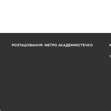
РОЗТАШУВАННЯ: МЕТРО АКАДЕММІСТЕЧКО
У
а