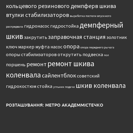
кольцевого резинового демпферв шкива
втулки стабилизаторов
выработка постели впускного
демпферный
гидронасос
гидростойка
распредвала
шкив
заправочная станция
закрутить
золотник
опора
ключ
маркер
муфта
насос
опора переднего рычага
опоры стабилизаторов
открутить
подвеска
пол
ремонт шкива
ремонт
поршень
коленвала
сайлентблок
советский
шкив коленвала
гидрокостюм
стойка
угльник подачи
РОЗТАШУВАННЯ: МЕТРО АКАДЕММІСТЕЧКО