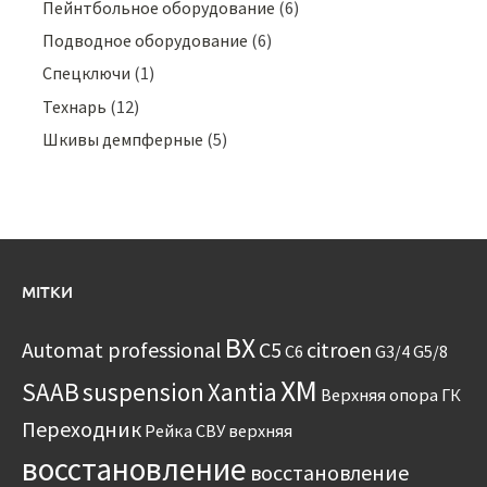
Пейнтбольное оборудование
(6)
Подводное оборудование
(6)
Спецключи
(1)
Технарь
(12)
Шкивы демпферные
(5)
МІТКИ
BX
Automat professional
C5
citroen
C6
G3/4
G5/8
XM
SAAB
suspension
Xantia
Верхняя опора
ГК
Переходник
Рейка
СВУ
верхняя
восстановление
восстановление