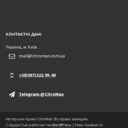
КОНТАКТНІ ДАНІ
Україна, м. Київ
mail@citroman.com.ua
+38(067)322-95-40
Telegram:@CitroMan
Авторське право CitroMan. Всі права захищені.
С гордостью работает на
WordPress
.
|
Тема: Awaken от