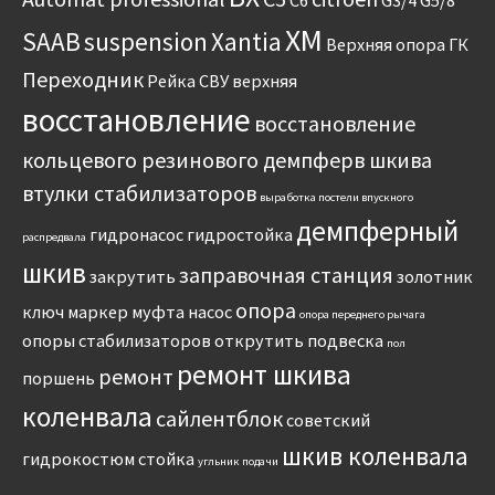
C6
G3/4
G5/8
XM
SAAB
suspension
Xantia
Верхняя опора
ГК
Переходник
Рейка
СВУ
верхняя
восстановление
восстановление
кольцевого резинового демпферв шкива
втулки стабилизаторов
выработка постели впускного
демпферный
гидронасос
гидростойка
распредвала
шкив
заправочная станция
закрутить
золотник
опора
ключ
маркер
муфта
насос
опора переднего рычага
опоры стабилизаторов
открутить
подвеска
пол
ремонт шкива
ремонт
поршень
коленвала
сайлентблок
советский
шкив коленвала
гидрокостюм
стойка
угльник подачи