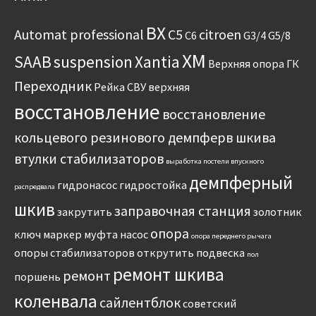
BX
Automat professional
C5
citroen
C6
G3/4
G5/8
XM
SAAB
suspension
Xantia
Верхняя опора
ГК
Переходник
Рейка
СВУ
верхняя
восстановление
восстановление
кольцевого резинового демпферв шкива
втулки стабилизаторов
выработка постели впускного
демпферный
гидронасос
гидростойка
распредвала
шкив
заправочная станция
закрутить
золотник
опора
ключ
маркер
муфта
насос
опора переднего рычага
опоры стабилизаторов
открутить
подвеска
пол
ремонт шкива
ремонт
поршень
коленвала
сайлентблок
советский