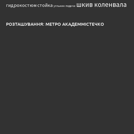
шкив коленвала
гидрокостюм
стойка
угльник подачи
РОЗТАШУВАННЯ: МЕТРО АКАДЕММІСТЕЧКО