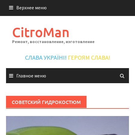
Перейти
Верхнее меню
к
содержимому
CitroMan
Ремонт, восстановление, изготовление
СЛАВА УКРАЇНІ!
ГЕРОЯМ СЛАВА!
Главное меню
СОВЕТСКИЙ ГИДРОКОСТЮМ