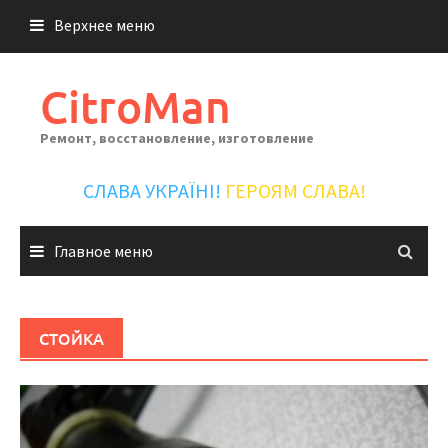
Перейти
Верхнее меню
к
содержимому
CitroMan
Ремонт, восстановление, изготовление
СЛАВА УКРАЇНІ!
ГЕРОЯМ СЛАВА!
Главное меню
СТОЙКА