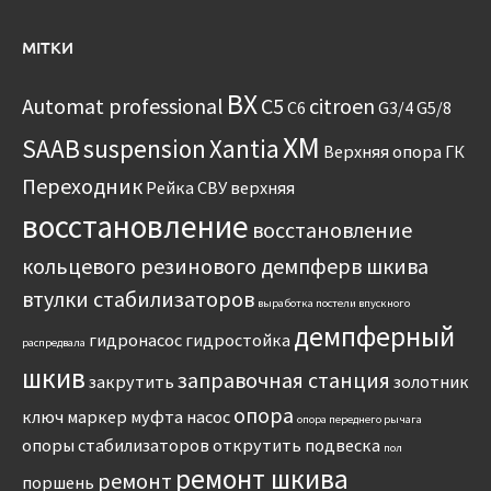
МІТКИ
BX
Automat professional
C5
citroen
C6
G3/4
G5/8
XM
SAAB
suspension
Xantia
Верхняя опора
ГК
Переходник
Рейка
СВУ
верхняя
восстановление
восстановление
кольцевого резинового демпферв шкива
втулки стабилизаторов
выработка постели впускного
демпферный
гидронасос
гидростойка
распредвала
шкив
заправочная станция
закрутить
золотник
опора
ключ
маркер
муфта
насос
опора переднего рычага
опоры стабилизаторов
открутить
подвеска
пол
ремонт шкива
ремонт
поршень