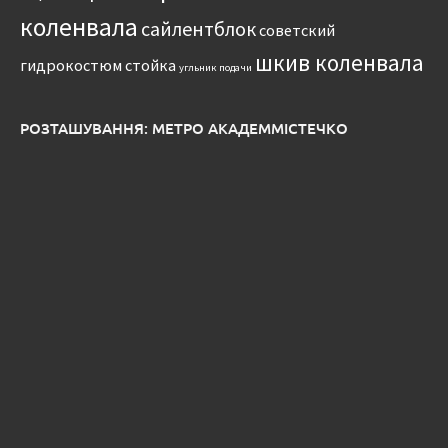
коленвала
сайлентблок
советский
шкив коленвала
гидрокостюм
стойка
угльник подачи
РОЗТАШУВАННЯ: МЕТРО АКАДЕММІСТЕЧКО