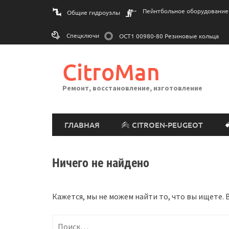
Перейти
Пейнтбольное оборудование
Общие гидроузлы
к
содержимому
Спецключи
ОСТ1 00980-80 Резиновые кольца
CitroMan
Ремонт, восстановление, изготовление
ГЛАВНАЯ
CITROEN-PEUGEOT
Ничего не найдено
Кажется, мы не можем найти то, что вы ищете.
Найти: