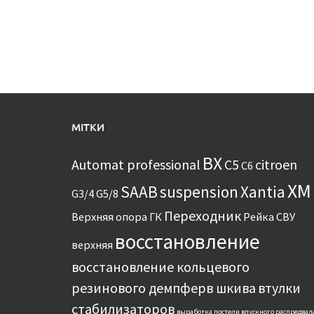
МІТКИ
BX
Automat professional
C5
citroen
C6
XM
SAAB
suspension
Xantia
G3/4
G5/8
Переходник
Верхняя опора
ГК
Рейка
СВУ
восстановление
верхняя
восстановление кольцевого
резинового демпферв шкива
втулки
стабилизаторов
выработка постели впускного распредвал