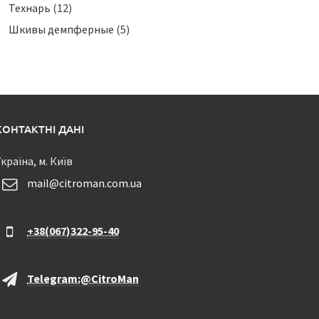
Технарь
(12)
Шкивы демпферные
(5)
КОНТАКТНІ ДАНІ
країна, м. Київ
mail@citroman.com.ua
+38(067)322-95-40
Telegram:@CitroMan