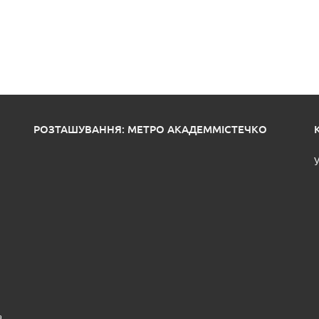
РОЗТАШУВАННЯ: МЕТРО АКАДЕММІСТЕЧКО
У
а