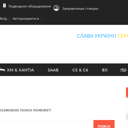
Подводное оборудование
Заправочные станции
Вхід
Авторизуватися
СЛАВА УКРАЇНІ!
ГЕР
XM & XANTIA
SAAB
C5 & C6
BX
 Возможно поиск поможет.