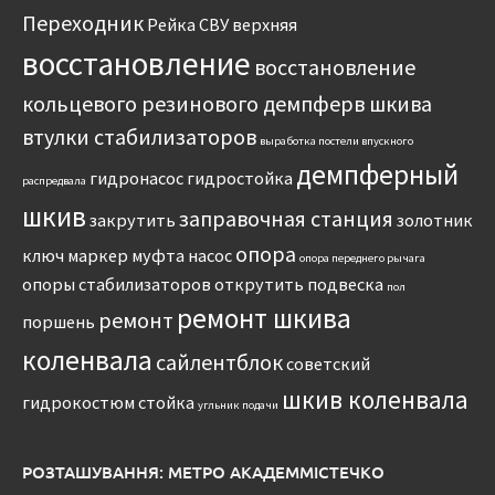
Переходник
Рейка
СВУ
верхняя
восстановление
восстановление
кольцевого резинового демпферв шкива
втулки стабилизаторов
выработка постели впускного
демпферный
гидронасос
гидростойка
распредвала
шкив
заправочная станция
закрутить
золотник
опора
ключ
маркер
муфта
насос
опора переднего рычага
опоры стабилизаторов
открутить
подвеска
пол
ремонт шкива
ремонт
поршень
коленвала
сайлентблок
советский
шкив коленвала
гидрокостюм
стойка
угльник подачи
РОЗТАШУВАННЯ: МЕТРО АКАДЕММІСТЕЧКО