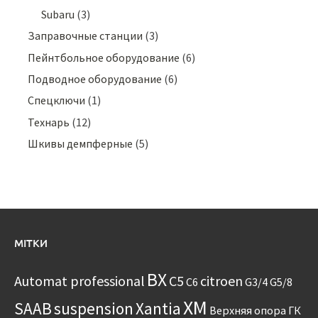
Subaru
(3)
Заправочные станции
(3)
Пейнтбольное оборудование
(6)
Подводное оборудование
(6)
Спецключи
(1)
Технарь
(12)
Шкивы демпферные
(5)
МІТКИ
BX
Automat professional
C5
citroen
C6
G3/4
G5/8
XM
SAAB
suspension
Xantia
Верхняя опора
ГК