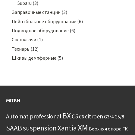
Subaru
(3)
Заправочные станции
(3)
Пейнтбольное оборудование
(6)
Подводное оборудование
(6)
Спецключи
(1)
Технарь
(12)
Шкивы демпферные
(5)
МІТКИ
BX
Automat professional
C5
citroen
C6
G3/4
G5/8
XM
SAAB
suspension
Xantia
Верхняя опора
ГК