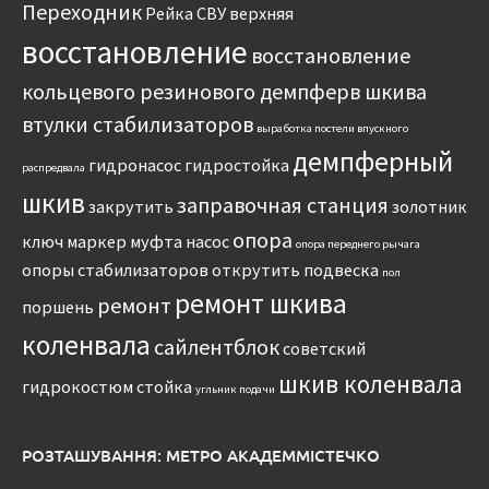
Переходник
Рейка
СВУ
верхняя
восстановление
восстановление
кольцевого резинового демпферв шкива
втулки стабилизаторов
выработка постели впускного
демпферный
гидронасос
гидростойка
распредвала
шкив
заправочная станция
закрутить
золотник
опора
ключ
маркер
муфта
насос
опора переднего рычага
опоры стабилизаторов
открутить
подвеска
пол
ремонт шкива
ремонт
поршень
коленвала
сайлентблок
советский
шкив коленвала
гидрокостюм
стойка
угльник подачи
РОЗТАШУВАННЯ: МЕТРО АКАДЕММІСТЕЧКО